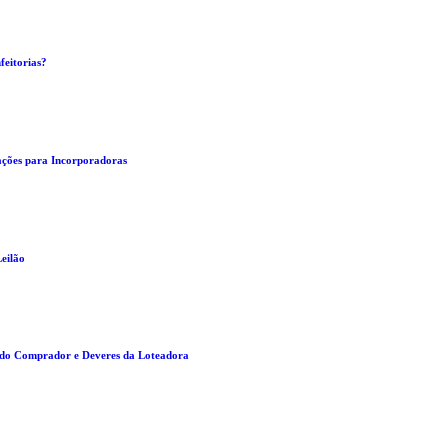
feitorias?
tações para Incorporadoras
eilão
s do Comprador e Deveres da Loteadora